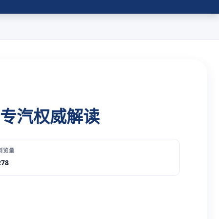
专汽权威解读
浏览量
278