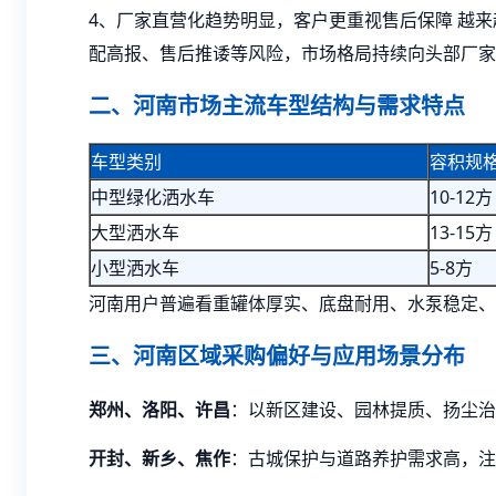
4、厂家直营化趋势明显，客户更重视售后保障 越
配高报、售后推诿等风险，市场格局持续向头部厂家
二、河南市场主流车型结构与需求特点
车型类别
容积规
中型绿化洒水车
10-12方
大型洒水车
13-15方
小型洒水车
5-8方
河南用户普遍看重罐体厚实、底盘耐用、水泵稳定、
三、河南区域采购偏好与应用场景分布
郑州、洛阳、许昌
：以新区建设、园林提质、扬尘治理
开封、新乡、焦作
：古城保护与道路养护需求高，注