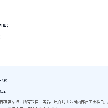
；
处理；
；
方直线）
332
部直营渠道，所有销售、售后、质保均由公司内部员工全程负责