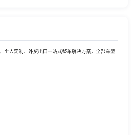
采、个人定制、外贸出口一站式整车解决方案，全部车型