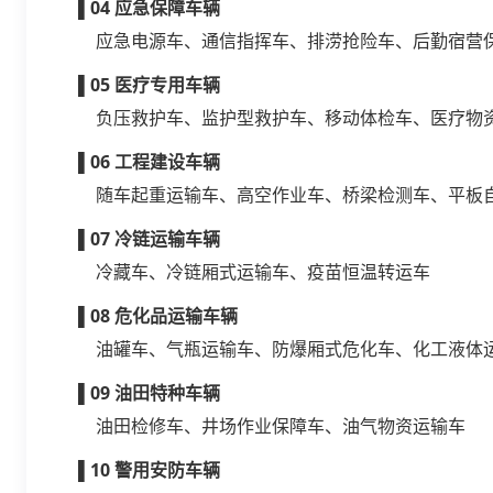
▌04 应急保障车辆
应急电源车、通信指挥车、排涝抢险车、后勤宿营
▌05 医疗专用车辆
负压救护车、监护型救护车、移动体检车、医疗物
▌06 工程建设车辆
随车起重运输车、高空作业车、桥梁检测车、平板
▌07 冷链运输车辆
冷藏车、冷链厢式运输车、疫苗恒温转运车
▌08 危化品运输车辆
油罐车、气瓶运输车、防爆厢式危化车、化工液体
▌09 油田特种车辆
油田检修车、井场作业保障车、油气物资运输车
▌10 警用安防车辆