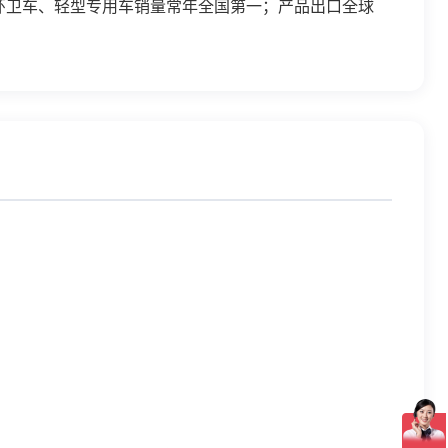
区，环卫车、轻型专用车销量常年全国第一；产品出口全球