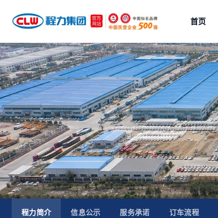
首页
程力简介
信息公示
服务承诺
订车流程