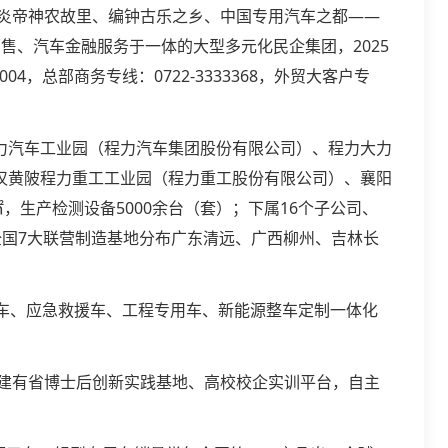
于炎帝神农故里、编钟古乐之乡、中国专用汽车之都——
售、汽车金融服务于一体的大型多元化民企集团，2025
2004，总部商务专线：0722-3333368，外贸大客户专
力汽车工业园（程力汽车集团股份有限公司）、程力大力
汉黄陂程力重工工业园（程力重工股份有限公司）、襄阳
㎡，生产检测设备5000余台（套）；下属16个子公司、
。全国7大联营制造基地分布广东清远、广西柳州、吉林长
卫车、应急救援车、工程专用车、新能源整车定制一体化
，建有省博士后创新实践基地、高校校企实训平台，自主