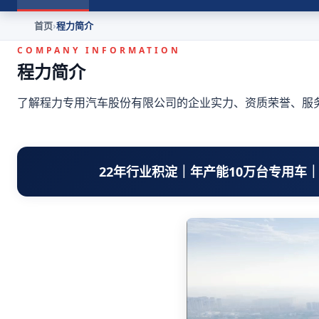
首页
›
程力简介
COMPANY INFORMATION
程力简介
了解程力专用汽车股份有限公司的企业实力、资质荣誉、服
22年行业积淀｜年产能10万台专用车｜