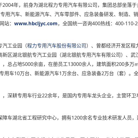
立于2004年，前身为湖北程力专用汽车有限公司，集团总部坐落
专用汽车、新能源汽车、汽车零部件、应急装备研发、制造、销
网站：
www.hbcljyc.com
，全国统一咨询400热线：400-110-
专汽工业园（
程力专用汽车股份有限公司
）、曾都经济开发区程
高新区湖北银航专汽工业园（湖北银航专用汽车有限公司）、武
占地5000余亩，在册员工13000余人，建筑面积200多万
、专用车10万台、新能源汽车1万余台、应急装备2万台（套）
。
）
，深耕专用车行业22余年，是国内专用车龙头企业，主营环
保障车湖北省工程研究中心，拥有1200余名专业技术研发人员