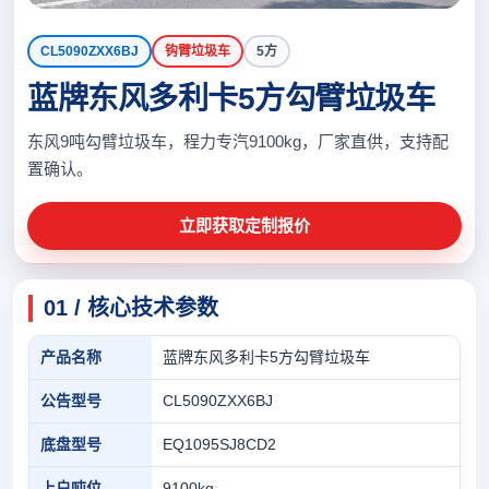
CL5090ZXX6BJ
钩臂垃圾车
5方
蓝牌东风多利卡5方勾臂垃圾车
东风9吨勾臂垃圾车，程力专汽9100kg，厂家直供，支持配
置确认。
立即获取定制报价
01 / 核心技术参数
产品名称
蓝牌东风多利卡5方勾臂垃圾车
公告型号
CL5090ZXX6BJ
底盘型号
EQ1095SJ8CD2
上户吨位
9100kg