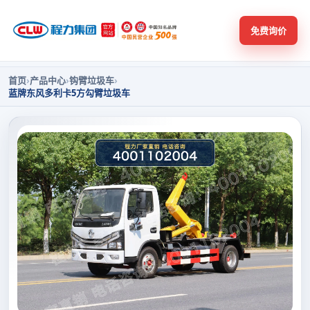
免费询价
首页
›
产品中心
›
钩臂垃圾车
›
蓝牌东风多利卡5方勾臂垃圾车