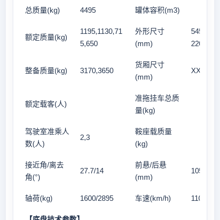
总质量(kg)
4495
罐体容积(m3)
1195,1130,71
外形尺寸
5450X20
额定质量(kg)
5,650
(mm)
220,228
货厢尺寸
整备质量(kg)
3170,3650
XX
(mm)
准拖挂车总质
额定载客(人)
量(kg)
驾驶室准乘人
鞍座载质量
2,3
数(人)
(kg)
接近角/离去
前悬/后悬
27.7/14
1055/10
角(°)
(mm)
轴荷(kg)
1600/2895
车速(km/h)
110
【底盘技术参数】