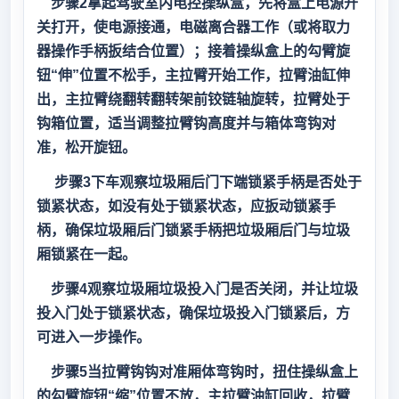
步骤2拿起驾驶室内电控操纵盒，先将盒上电源开
关打开，使电源接通，电磁离合器工作（或将取力
器操作手柄扳结合位置）；接着操纵盒上的勾臂旋
钮“伸”位置不松手，主拉臂开始工作，拉臂油缸伸
出，主拉臂绕翻转翻转架前铰链轴旋转，拉臂处于
钩箱位置，适当调整拉臂钩高度并与箱体弯钩对
准，松开旋钮。
步骤3下车观察垃圾厢后门下端锁紧手柄是否处于
锁紧状态，如没有处于锁紧状态，应扳动锁紧手
柄，确保垃圾厢后门锁紧手柄把垃圾厢后门与垃圾
厢锁紧在一起。
步骤4观察垃圾厢垃圾投入门是否关闭，并让垃圾
投入门处于锁紧状态，确保垃圾投入门锁紧后，方
可进入一步操作。
步骤5当拉臂钩钩对准厢体弯钩时，扭住操纵盒上
的勾臂旋钮“缩”位置不放，主拉臂油缸回收，拉臂