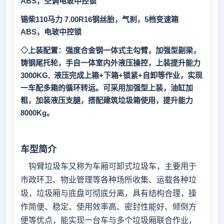
ABS，空调电玻中控锁
锡柴110马力 7.00R16钢丝胎，气刹，5档变速箱
ABS，电玻中控锁
◇上装配置：
强度合金钢一体式主勾臂，加强型副梁，
铸钢尾托轮，手自一体室内外液压操控，上装提升能力
3000KG, 液压完成上箱+下箱+锁紧+自卸等作业，实现
一车配多箱的循环转运
。
可采用加强型上装，油缸加
粗，加装液压支腿，搭配建筑垃圾箱使用，提升能力
8000Kg。
车型简介
钩臂垃圾车又称为车厢可卸式垃圾车，主要用于
市政环卫、物业管理等各种场所收集、运载各种垃
圾，垃圾厢与底盘可彻底分离，具有结构合理，操
作简便、稳定、使用效率高、密封性能好、倾倒方
便等优点，能实现一台车与多个垃圾厢联合作业，