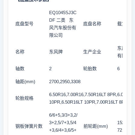
EQ1045SJ3C
DF 二类 东
底盘型号
底盘名称
载货汽
风汽车股份有
限公司
东风汽
名称
东风牌
生产企业
有限公
轴数
2
轮胎数
6
轴距(mm)
2700,2950,3308
6.50R16,7.00R16,7.50R16LT 8PR,6.00R15
轮胎规格
10PR,6.50R16LT 10PR,7.00R16LT 8PR
6/6+5,3/3+3,2/
3+2,5/7+3,5/4
1525,151
钢板弹簧片数
前轮距(mm)
+3,6/4+3,6/5+
72