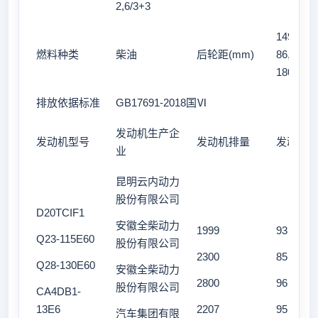
2,6/3+3
1498,151
燃料种类
柴油
后轮距(mm)
86,1458,
1800
排放依据标准
GB17691-2018国Ⅵ
发动机生产企
发动机型号
发动机排量
发动机
业
昆明云内动力
股份有限公司
D20TCIF1
安徽全柴动力
1999
93
Q23-115E60
股份有限公司
2300
85
Q28-130E60
安徽全柴动力
2800
96
股份有限公司
CA4DB1-
13E6
2207
95
汽车集团有限