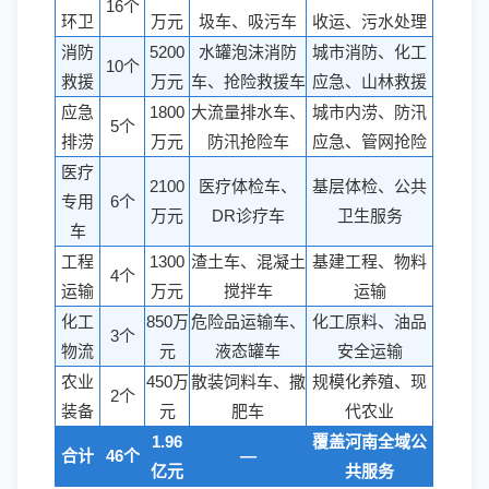
16个
环卫
万元
圾车、吸污车
收运、污水处理
消防
5200
水罐泡沫消防
城市消防、化工
10个
救援
万元
车、抢险救援车
应急、山林救援
应急
1800
大流量排水车、
城市内涝、防汛
5个
排涝
万元
防汛抢险车
应急、管网抢险
医疗
2100
医疗体检车、
基层体检、公共
专用
6个
万元
DR诊疗车
卫生服务
车
工程
1300
渣土车、混凝土
基建工程、物料
4个
运输
万元
搅拌车
运输
化工
850万
危险品运输车、
化工原料、油品
3个
物流
元
液态罐车
安全运输
农业
450万
散装饲料车、撒
规模化养殖、现
2个
装备
元
肥车
代农业
1.96
覆盖河南全域公
合计
46个
—
亿元
共服务