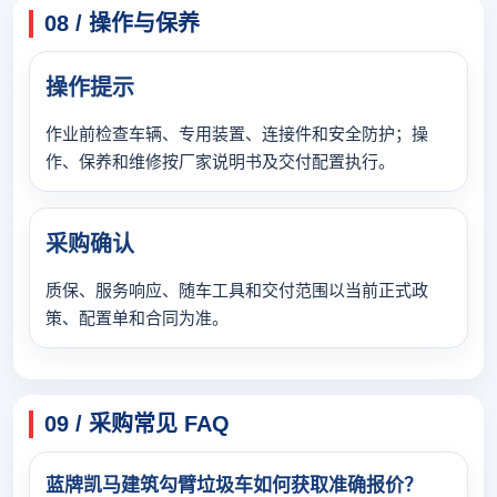
08 / 操作与保养
操作提示
作业前检查车辆、专用装置、连接件和安全防护；操
作、保养和维修按厂家说明书及交付配置执行。
采购确认
质保、服务响应、随车工具和交付范围以当前正式政
策、配置单和合同为准。
09 / 采购常见 FAQ
蓝牌凯马建筑勾臂垃圾车如何获取准确报价？