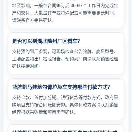
地区影响，一般在合同签订后 30-60 个工作日内完成生
产和交付，大批量订单或特殊配置可能需要更长时间，
请联系官方销售确认。
是否可以到湖北随州厂区看车？
支持预约到厂参观，可现场核查公告铭牌、底盘型号、
上装配置和出厂检验报告。预约到厂前请联系销售经理
确认接待时间。
蓝牌凯马建筑勾臂垃圾车支持哪些付款方式？
支持全款、首付加分期、银行贷款等付款方式，政府采
购项目支持按合同账期安排。具体付款方案请联系销售
经理根据采购量和项目类型确认。