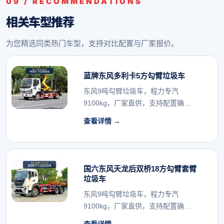
09 / RECOMMENDATIONS
相关车型推荐
为您精选同类热门车型，支持对比配置与厂家报价。
蓝牌东风多利卡5方勾臂垃圾车
东风9吨勾臂垃圾车，程力专汽
9100kg，厂家直供，支持配置确
认。...
查看详情 →
国六东风天龙后双桥18方勾臂套臂
垃圾车
东风9吨勾臂垃圾车，程力专汽
9100kg，厂家直供，支持配置确
认。...
查看详情 →