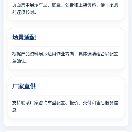
页面集中展示车型、底盘、公告和上装资料，便于采购
前逐项核对。
场景适配
根据产品资料展示适用作业方向，具体选装组合以配置
单确认。
厂家直供
支持联系厂家咨询车型配置、报价、交付和售后服务信
息。