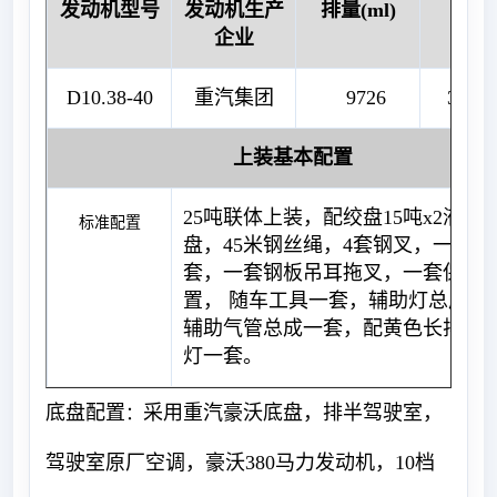
发动机型号
发动机生产
排量(ml)
马
企业
D10.38-40
重汽集团
9726
380
上装基本配置
25吨联体上装，配绞盘15吨x2液压
标准配置
盘，45米钢丝绳，4套钢叉，一套拖
套，一套钢板吊耳拖叉，一套保胎
置， 随车工具一套，辅助灯总成一
辅助气管总成一套，配黄色长排工
灯一套。
底盘配置
采用重汽豪沃底盘，排半驾驶室，
：
驾驶室原厂空调，豪沃380马力发动机，10档