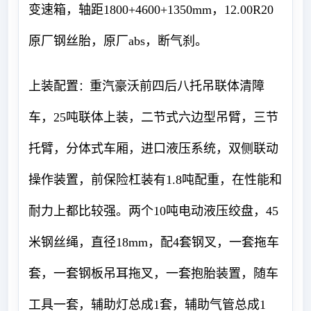
变速箱，轴距
1800+4600+1350
m
m
，12.00R20
原厂钢丝胎，原厂abs，断气刹。
上装配置
重汽豪沃前四后八托吊联体清障
：
车，25吨联体上装，二节式六边型吊臂，三节
托臂，分体式车厢，进口液压系统，双侧联动
操作装置，前保险杠装有1.8吨配重，在性能和
耐力上都比较强。两个10吨电动液压绞盘，45
米钢丝绳，直径18mm，配4套钢叉，一套拖车
套，一套钢板吊耳拖叉，一套抱胎装置，随车
工具一套，辅助灯总成1套，辅助气管总成1