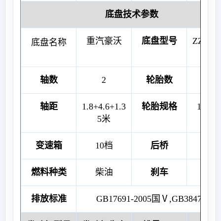
底盘技术参数
重汽豪沃
底盘型号
ZZ131
底盘名称
67D
轴数
2
轮胎数
13
轴距
1.8+4.6+1.3
轮胎规格
12.00
5米
变速箱
10档
后桥
16
燃料种类
柴油
刹车
断气
排放标准
GB17691-2005国Ⅴ,GB3847-200