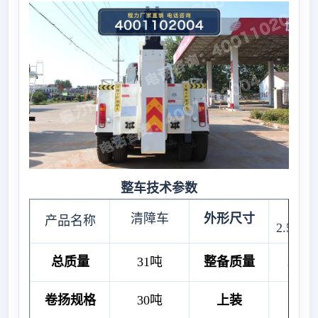
整车技术参数
10.
清障车
外形尺寸
产品名称
2.5x3.
总质量
31吨
整备质量
24.8
卷扬规格
30吨
上装
30