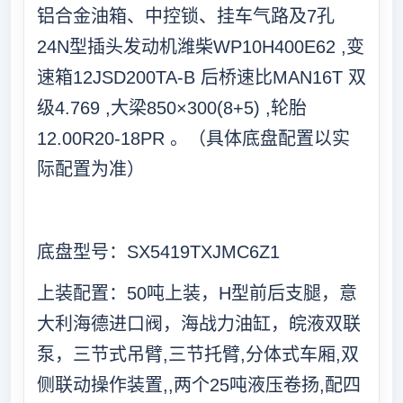
铝合金油箱、中控锁、挂车气路及7孔
24N型插头发动机潍柴WP10H400E62 ,变
速箱12JSD200TA-B 后桥速比MAN16T 双
级4.769 ,大梁850×300(8+5) ,轮胎
12.00R20-18PR 。（具体底盘配置以实
际配置为准）
底盘型号：SX5419TXJMC6Z1
上装配置：50吨上装，H型前后支腿，意
大利海德进口阀，海战力油缸，皖液双联
泵，三节式吊臂,三节托臂,分体式车厢,双
侧联动操作装置,,两个25吨液压卷扬,配四