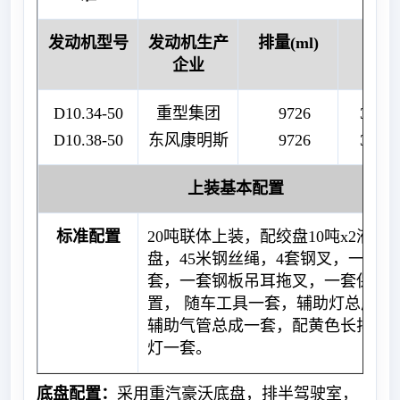
发动机型号
发动机生产
排量(ml)
马
企业
D10.34-50
重型集团
9726
338
D10.38-50
东风康明斯
9726
375
上装基本配置
标准配置
20吨联体上装，配绞盘10吨x2液压
盘，45米钢丝绳，4套钢叉，一套拖
套，一套钢板吊耳拖叉，一套保胎
置， 随车工具一套，辅助灯总成一
辅助气管总成一套，配黄色长排工
灯一套。
底盘配置：
采用重汽豪沃底盘，排半驾驶室，