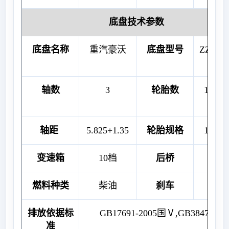
底盘技术参数
底盘名称
重汽豪沃
底盘型号
ZZ125
47E
轴数
3
轮胎数
11（
胎
轴距
5.825+1.35
轮胎规格
12.00
变速箱
10档
后桥
15
燃料种类
柴油
刹车
断气
排放依据标
GB17691-2005国Ⅴ,GB3847-200
准