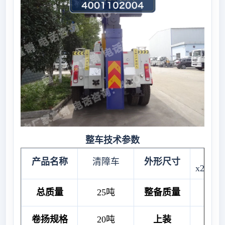
整车技术参数
10.
产品名称
清障车
外形尺寸
x2.5x3
总质量
25吨
整备质量
21
卷扬规格
20吨
上装
20