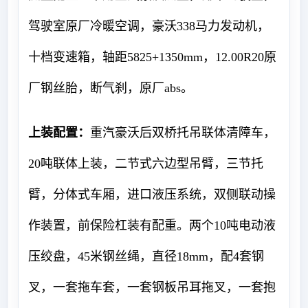
驾驶室原厂冷暖空调，豪沃338马力发动机，
十档变速箱，轴距5825+1350mm，12.00R20原
厂钢丝胎，断气刹，原厂abs
。
上装配置：
重汽豪沃后双桥托吊联体清障车，
20吨联体上装，二节式六边型吊臂，三节托
臂，分体式车厢，进口液压系统，双侧联动操
作装置，前保险杠装有配重。两个10吨电动液
压绞盘，45米钢丝绳，直径18mm，配4套钢
叉，一套拖车套，一套钢板吊耳拖叉，一套抱