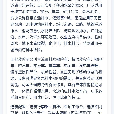
道路正常运转，真正实现了移动水泵的概念，广泛适用
于城市消防**域，排涝、抗旱、矿井抢险、森林消防、
高速公路桥梁底涵排水、灌溉等**域。常见应用于无固
定泵站，无电源地区排水，城市道路、公路、地铁隧道
排水，消防应急供水防洪抢险，淹没地区排水，江河湖
泊、水库、海洋水环境治理，农业应急抗旱供水、临时
调水，地下水管爆裂，企业工厂排水排污，特别适用于
城市内涝排水抢险。
工程救险车又叫大流量排水抢险车、抗洪救灾车、抢险
车、防汛车、排涝车、抗旱车、电源车、发电车等等，
该车型操作简单，机动性强，真正实现了移动水泵的概
念，设备可满足紧急排水抢险的需要，并具备移动电源
功能。可全天候的野外露天作业，具有整体性能稳定可
靠、一体操作轻便实用、快速响应排水效率高、功能多
样组合便利、用途广泛、性价比高等特点。
选装配置：选装行李架、爬梯、车顶工作台；选装不同
形状、结构的**示灯；选装中隔断（可选择开门）、车