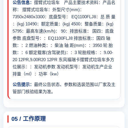
公告信息：
摆臂式垃圾车 产品主要技术资料：产品名
称： 摆臂式垃圾车：外型尺寸(mm)：
7350x2480x3300：底盘型号： EQ1100FLJ8：总 质 量
：(kg) 10490：额定质量：(kg) 4500：整备质量：(kg)
5795：最高车速(km/h)： 90：排放标准： 国四：底盘
参数 底盘型号：：EQ1100FLJ8 排放标准:：国四 轴
数：：2 燃油种类：：柴油 轴 距(mm)：：3950 轮 胎
数：：6 额定载客(含驾驶员)：：3 轮胎规格：：9.00-
20 12PR,9.00R20 12PR 东风福瑞卡摆臂式垃圾车多方
位展示：：发动机参数 发动机型号：发动机生产企业
排量（ml）：功率（kw）
公告提示：
最终公告状态、参数和选装范围以厂家及主
管部门核验结果为准。
05 / 工作原理