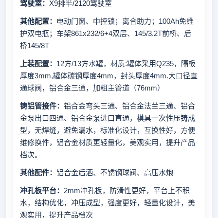
驾驶室：
X9排半/2120驾驶室
其他配置：
电动门窗、中控锁；离合助力；100Ah免维
护双电瓶；车架861x232/6+4双层、145/3.2T前桥、后
桥145/8T
上装配置：
12方/13方水罐，材质:罐体采用Q235，隔板
厚度3mm,罐体碳钢厚度4mm，封头厚度4mm.大口径直
通球阀，铝合金三通，加粗主管道（76mm）
铸铝管接件：
铝合金弯头三通、铝合金法兰三通、铝合
金泵出口四通、铝合金泵进口直通，模具一次性压铸成
型，无焊缝，避免漏水，标准化设计，互换性好，方便
维修换件，铝合金材质更轻量化，美观实用，提升产品
档次。
其他配件：
铝合金后洒、不锈钢球阀、高压水炮
冲孔板平台：
2mm冲孔板，防滑性更好，平台上不积
水，结构优化，冲压成型，强度更好，轻量化设计，美
观实用，提升产品档次