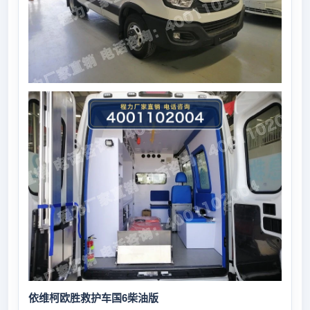
依维柯欧胜救护车
国
6
柴油版