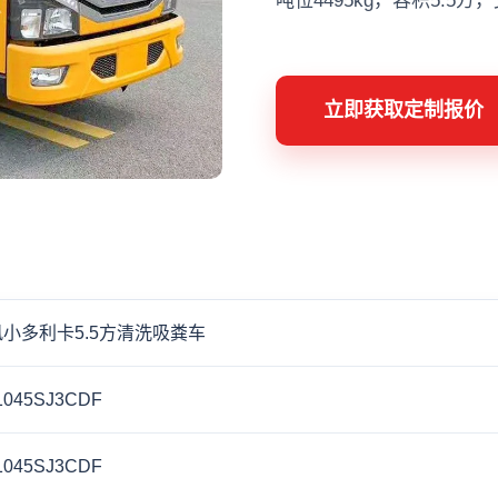
吨位4495kg，容积5.5
立即获取定制报价
小多利卡5.5方清洗吸粪车
1045SJ3CDF
1045SJ3CDF