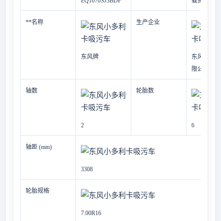
EQ1070SJ3BDF
载货汽车底
**名称
生产企业
东风牌
东风汽车股
限公司
轴数
轮胎数
2
6
轴距 (mm)
3308
轮胎规格
7.00R16