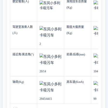
额定载客(人)
准拖挂车总质量
(Kg)
驾驶室准乘人数
鞍座大载质量
(人)
(Kg)
2
接近角/离去角(°)
前悬/后悬(mm)
20/14
1040/1647
轴荷(Kg)
高车速(Km/h)
2945/4415
99