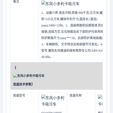
备注
1
、运输介质:液态污物,密度:900千克/立方米;罐体有效
积:3.65立方米;罐体外形尺寸(直段长×直径)
(mm):3400×1200。2、选装侧面和后面管道,防护材料:Q2
碳钢,连接方式:左右侧面及后下部防护均采用焊接连接
防护断面尺寸(mm):**×50。后部防护离地高度(mm):40
3、车辆颜色、文字喷涂及局部细节可变化。4、ABS
型号:襄阳东风隆诚机械有限责任公司/ABS/ASR-24V-
4S/4M。
【
底盘技术参数】
底盘型号
底盘名称