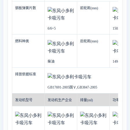
钢板弹簧片数
前轮距(mm)
6/6+5
1503
燃料种类
后轮距(mm)
柴油
1494
排放依据标准
GB17691-2005
国Ⅴ,GB3847-2005
发动机型号
发动机生产企业
排量(ml)
功率(Kw)