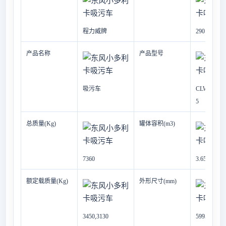
程力威牌
290
产品名称
产品型号
吸污车
CLW5070
5
总质量(Kg)
罐体容积(m3)
7360
3.65
额定载质量(Kg)
外形尺寸(mm)
3450,3130
5995
×