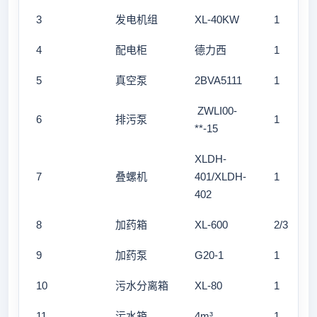
3
发电机组
XL-40KW
1
4
配电柜
德力西
1
5
真空泵
2BVA5111
1
ZWLI00-
6
排污泵
1
**-15
XLDH-
7
叠螺机
401/XLDH-
1
402
8
加药箱
XL-600
2/3
9
加药泵
G20-1
1
10
污水分离箱
XL-80
1
11
污水箱
4m³
1