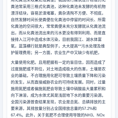
粪池常采用三格式化粪池，这种化粪池未发酵的有机物
漂浮结块，容易淤渣堵塞，粪杂清掏不方便、不彻底，
自然发酵时间长使粪便在化粪池中停留的时间长、所需
化粪池的空间很大，常常粪便未充分发酵就从化粪池流
出，而从化粪池流出来的污水更没有得到利用、而是直
接排入江河中造成水体污染，目前我国江、湖水体富
氧，蓝藻横行就是典型例子，大大提高**污水处理及维
护管理费用；另一方面，农业生产中又缺少有机肥，
大量使用化肥。且用肥据有一定的盲目信，因而造成了
过度施肥或不到位，对土地造成极大的伤害，土壤是农
业的基础，不合理施用化肥可导致土壤质量下降和污染
的发生，从而直接威胁农业的可持续发展。同时，过量
施用氮肥或者偏施氮肥会导致土壤中硝酸盐大量累积和
向下淋溶，成为水体尤其是浅层地下水的重要污染源。
全国污染源普查结果发现，农业是总氮、总磷排放的主
要来源，其排放量分别占全国排放总量的57.2%和
67.4%。此外，关于氮肥不合理使用导致的NH3、NOx