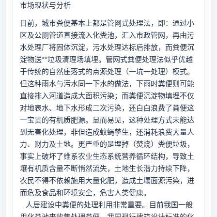
市场现状与分析
目前，城市粪便基本上都是管网式处理法，即：通过小
区及公厕管道直接流入化粪池，汇入市政管网，再由污
水处理厂将固体沉淀，污水处理达标后排放，而粪便沉
淀物送**垃圾清理场填埋。管网式粪便处理法似乎优越
于传统的自然座落式的点源处理（一坑一处理）模式。
但这种雨水与污水同一下水的做法，下雨时粪便则可能
直接排入河道造成大面积污染；而粪便沉淀物填埋不仅
对地表水、地下水形成二次污染，还白白浪费了粪便这
一宝贵的有机质肥源。显而易见，这种处理方式未能达
到无害化处理，非但造成蚊蝇孳生，还消耗浪费大量人
力、财力及土地。更严重的是埋掉（焚烧）粪便垃圾，
事实上破坏了维系农业生态系统营养循环结构，导致土
壤有机质含量不断悄然流失，土地生长潜力持续下降，
农民不得不依赖施用大量化肥，造成土壤面源污染，进
而危及食品和环境安全，危害人类健康。
人居建设中粪便的处理利用非常重要。目前我国一般
用化粪池来收集处理粪便。我国现行建筑设计标准的化