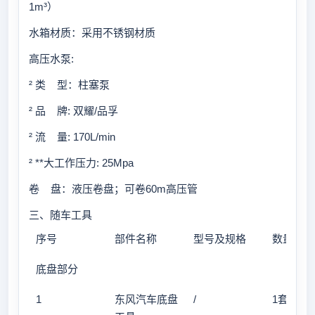
1m³）
水箱材质：采用不锈钢材质
高压水泵:
² 类 型：柱塞泵
² 品 牌: 双耀/品孚
² 流 量: 170L/min
² **大工作压力: 25Mpa
卷 盘：液压卷盘；可卷60m高压管
三、随车工具
序号
部件名称
型号及规格
数量
底盘部分
1
东风汽车底盘
/
1套