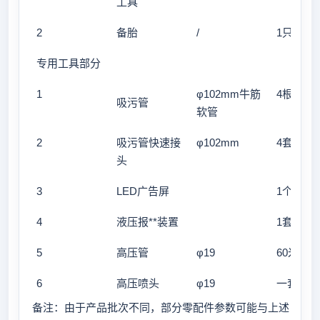
工具
2
备胎
/
1只
专用工具部分
1
φ102mm牛筋
4根6米
吸污管
软管
2
吸污管快速接
φ102mm
4套
头
3
LED广告屏
1个
4
液压报**装置
1套
5
高压管
φ19
60米
6
高压喷头
φ19
一套（1
备注：由于产品批次不同，部分零配件参数可能与上述