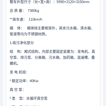
整车外型尺寸（长×宽×高）：5990×2120×3150mm
总 质 量： 7360kg
**高车速： 110km/h
厢 体： 厢体除主要框架外，其余污水箱、清水箱、
管道等均为不锈钢材质。
1.吸污净化部分
结 构：厢式结构，内部主要固定装置为：发电机、真
空泵、排污泵、分离箱、污水箱、加药箱、混凝槽、叠
螺机。
发 电 机组：
² 额定功率：40Kw
真 空 泵：
² 类 型：水循环真空泵