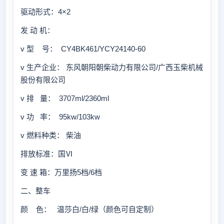
驱动形式：4×2
发 动 机：
v 型 号： CY4BK461/YCY24140-60
v 生产企业： 东风朝阳朝柴动力有限公司/广西玉柴机械
股份有限公司
v 排 量： 3707ml/2360ml
v 功 率： 95kw/103kw
v 燃料种类： 柴油
排放标准：国Ⅵ
变 速 箱：万里扬5档/6档
二、整车
颜 色： 温莎白/白/绿（颜色可自定制）