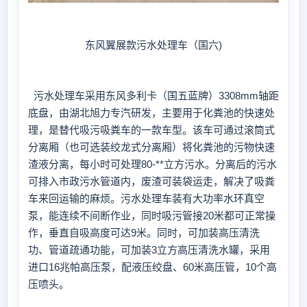
东风翼展款污水处理车（国六)
污水处理车采用东风多利卡（国五蓝牌）3308mm轴距
底盘，由湖北旭力专汽研发，主要用于化粪池的快速处
理，是替代吸污吸粪车的一款车型。该车可通过滚筒式
分离厢（也可选装绞龙式分离厢）将化粪池的污物快速
渣液分离，每小时可处理80-**立方污水。分离后的污水
可排入市政污水管道内，废渣可装袋运走，解决了吸粪
车来回运输的麻烦。污水处理车装有大功率水环真空
泵，能连续不间断作业，同时吸污管接20米都可正常操
作，垂直自吸高度可达9米。同时，可加装高压清洗
功、管道疏通功能，可加装3立方高压清洗水罐，采用
进口16兆帕高压泵，配液压绞盘、60米高压管，10个高
压喷头。