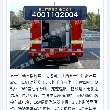
五十铃通讯指挥车：精选国六江西五十铃四驱汽车
底盘，1.9T涡轮增压，6档手自一体、分时四驱、制
动**、360度驻车影响、定速巡航、智能进入无钥匙
启动，自动空调、前排电动座椅加热。配备350m数
模车载电台、1kw便携汽油发电机、1.5米倒伏照明
灯。选装高清4G布控球、4G回忆终端、4G单兵无