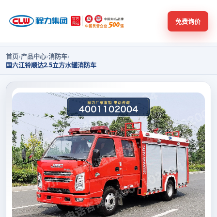
免费询价
首页
›
产品中心
›
消防车
›
国六江铃顺达2.5立方水罐消防车