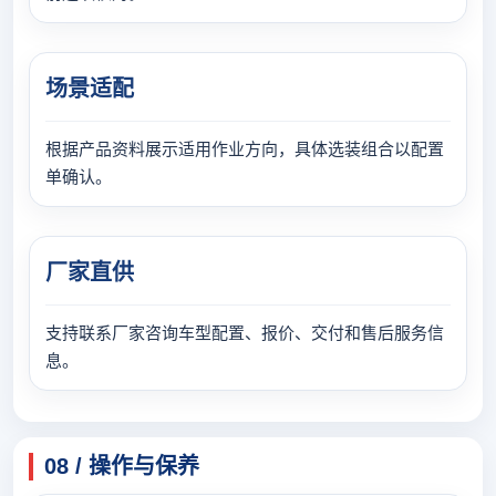
场景适配
根据产品资料展示适用作业方向，具体选装组合以配置
单确认。
厂家直供
支持联系厂家咨询车型配置、报价、交付和售后服务信
息。
08 / 操作与保养