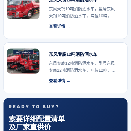
东风天锦10吨消防洒水车，型号东风
天锦10吨消防洒水车，吨位10吨，支
持厂家报价与配...
查看详情 →
东风专底12吨消防洒水车
东风专底12吨消防洒水车，型号东风
专底12吨消防洒水车，吨位12吨，支
持厂家报价与配...
查看详情 →
READY TO BUY?
索要详细配置清单
及厂家直供价