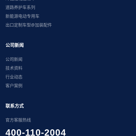
道路养护车系列
新能源电动专用车
出口定制车型@加装配件
公司新闻
公司新闻
技术资料
行业动态
客户案例
联系方式
官方客服热线
400-110-2004