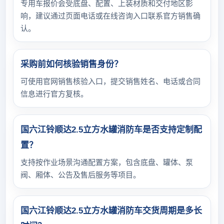
专用车报价会受底盘、配置、上装材质和交付地区影
响，建议通过页面电话或在线咨询入口联系官方销售确
认。
采购前如何核验销售身份？
可使用官网销售核验入口，提交销售姓名、电话或合同
信息进行官方复核。
国六江铃顺达2.5立方水罐消防车是否支持定制配
置？
支持按作业场景沟通配置方案，包含底盘、罐体、泵
阀、厢体、公告及售后服务等项目。
国六江铃顺达2.5立方水罐消防车交货周期是多长