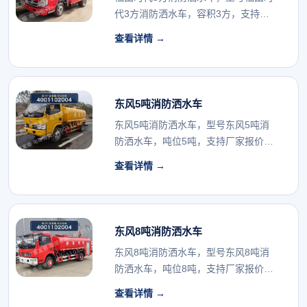
代3方消防洒水车，容积3方，支持厂
家报价与配置确认...
查看详情 →
东风5吨消防洒水车
东风5吨消防洒水车，型号东风5吨消
防洒水车，吨位5吨，支持厂家报价与
配置确认。...
查看详情 →
东风8吨消防洒水车
东风8吨消防洒水车，型号东风8吨消
防洒水车，吨位8吨，支持厂家报价与
配置确认。...
查看详情 →