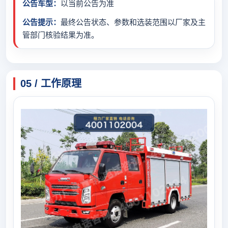
公告车型：
以当前公告为准
公告提示：
最终公告状态、参数和选装范围以厂家及主
管部门核验结果为准。
05 / 工作原理