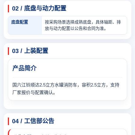
02 / 底盘与动力配置
底盘配置
按采购场景选择成熟底盘，具体轴距、排
放与动力配置以公告和合同为准。
03 / 上装配置
产品简介
国六江铃顺达2.5立方水罐消防车，容积2.5立方，支持
厂家报价与配置确认。
04 / 工信部公告